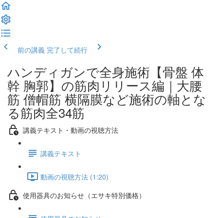
前の講義
完了して続行
ハンディガンで全身施術【骨盤 体
幹 胸郭】の筋肉リリース編｜大腰
筋 僧帽筋 横隔膜など施術の軸とな
る筋肉全34筋
講義テキスト・動画の視聴方法
講義テキスト
動画の視聴方法 (1:20)
使用器具のお知らせ（エサキ特別価格）