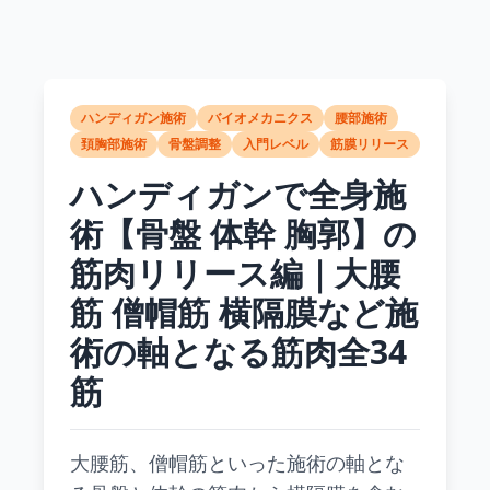
ハンディガン施術
バイオメカニクス
腰部施術
頚胸部施術
骨盤調整
入門レベル
筋膜リリース
ハンディガンで全身施
術【骨盤 体幹 胸郭】の
筋肉リリース編｜大腰
筋 僧帽筋 横隔膜など施
術の軸となる筋肉全34
筋
大腰筋、僧帽筋といった施術の軸とな