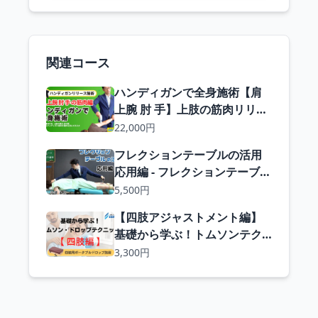
関連コース
ハンディガンで全身施術【肩
上腕 肘 手】上肢の筋肉リリー
ス編｜上腕二頭筋 前腕伸筋群
22,000円
など 肩 肘 手首に関する筋肉全
フレクションテーブルの活用
46筋
応用編 - フレクションテーブル
を使用した腰痛施術の臨床応
5,500円
用
【四肢アジャストメント編】
基礎から学ぶ！トムソンテク
ニックセミナー・ドロップテ
3,300円
クニックセミナー - 四肢アジャ
ストメントの基本知識と実践
の修得