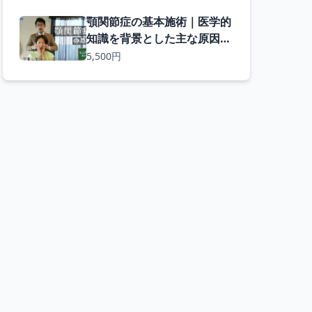
スと基本モービリゼーション
顎関節症の基本施術｜医学的
知識を背景とした主な原因と
施術法 エクササイズやホー
5,500円
ムケアの解説