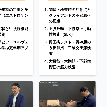
更年期の定義と身
問診・検査時の注意点と
学（エストロゲン
クライアントの不安感へ
の配慮
症状と甲状腺機能
上肢外転・下肢挙上可動
鑑別
性検査（SLR）
学とアーユルヴェ
胃圧痛テスト・胃や胆の
ら学ぶ更年期アプ
う反射点・三陰交圧痛検
査
大腰筋・大胸筋・下部僧
帽筋の筋力検査