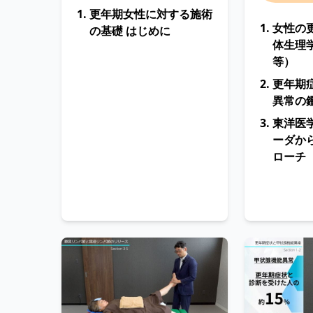
更年期女性に対する施術
女性の
の基礎 はじめに
体生理
等）
更年期
異常の
東洋医
ーダか
ローチ