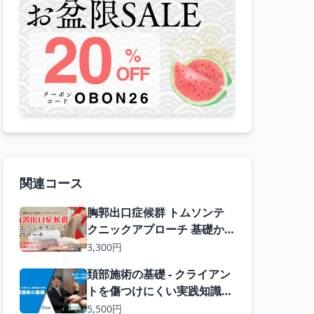
関連コース
胸郭出口症候群 トムソンテ
クニックアプローチ 基礎か
ら学ぶ症状別トムソンテクニ
3,300円
ック
頚部施術の基礎 - クライアン
トを傷つけにくい実践知識
頚椎可動域の徒手筋膜リリー
5,500円